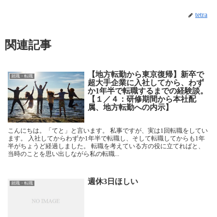
tetra
関連記事
【地方転勤から東京復帰】新卒で
就職・転職
超大手企業に入社してから、わず
か1年半で転職するまでの経験談。
【１／４：研修期間から本社配
属、地方転勤への内示】
こんにちは。「てと」と言います。 私事ですが、実は1回転職をしてい
ます。 入社してからわずか1年半で転職し、そして転職してからも1年
半がちょうど経過しました。 転職を考えている方の役に立てればと、
当時のことを思い出しながら私の転職...
週休3日ほしい
就職・転職