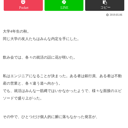
コピー
Pocket
LINE
2019.05.06
大学4年生の秋。
同じ大学の友人たちはみんな内定を手にした。
飲み会では、各々の就活の話に花が咲いた。
私はエンジニアになることが決まった。ある者は銀行員、ある者は不動
産の営業と、各々違う道へ向かう。
でも、就活はみんな一筋縄ではいかなかったようで、様々な面接のエピ
ソードで盛り上がった。
その中で、ひとつだけ個人的に腑に落ちなかった発言が、