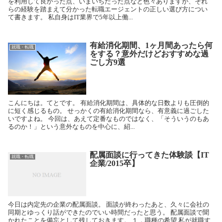
を利用して良かった点、いまいちだった点など色々ありますが、それ
らの経験を踏まえて分かった転職エージェントの正しい選び方につい
て書きます。 私自身はIT業界で5年以上働...
有給消化期間、1ヶ月間あったら何
就職・転職
をする？意外だけどおすすめな過
ごし方9選
こんにちは。てとです。 有給消化期間は、具体的な日数よりも圧倒的
に短く感じるもの。 せっかくの有給消化期間なら、有意義に過ごした
いですよね。 今回は、あえて定番なものではなく、「そういうのもあ
るのか！」という意外なものを中心に、紹...
配属面談に行ってきた体験談【IT
就職・転職
企業/2015卒】
今日は内定先の企業の配属面談。 面談が終わったあと、久々に会社の
同期とゆっくり話ができたのでいい時間だったと思う。 配属面談で聞
かれたことを備忘として残しておきます。 １．職種の希望 私が就職す