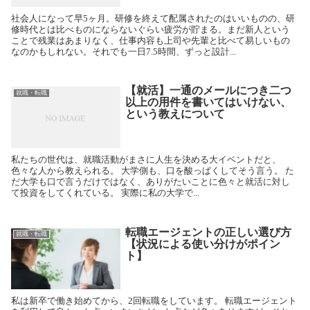
社会人になって早5ヶ月。研修を終えて配属されたのはいいものの、研
修時代とは比べものにならないぐらい疲労が貯まる。まだ新人という
ことで残業はあまりなく、仕事内容も上司や先輩と比べて易しいもの
なのかもしれない。それでも一日7.5時間、ずっと設計...
【就活】一通のメールにつき二つ
就職・転職
以上の用件を書いてはいけない、
という教えについて
私たちの世代は、就職活動がまさに人生を決める大イベントだと、
色々な人から教えられる。 大学側も、口を酸っぱくしてそう言う。 た
だ大学も口で言うだけではなく、ありがたいことに色々と就活に対し
て投資をしてくれている。 実際に私の大学で...
転職エージェントの正しい選び方
就職・転職
【状況による使い分けがポイン
ト】
私は新卒で働き始めてから、2回転職をしています。 転職エージェント