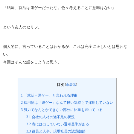
「結局、就活は運ゲーだったな。色々考えることに意味はない」
という友人のセリフ。
個人的に、言っていることはわかるが、これは完全に正しいとは思わな
い。
今回はそんな話をしようと思う。
目次
[
非表示
]
1
「就活＝運ゲー」と言われる理由
2
採用側は「運ゲー」なんて軽い気持ちで採用していない
3
努力でなんとかできない部分に比重を置いている
3.1
会社の人材の過不足の状況
3.2
表には出していない選考基準がある
3.3
役員と人事、現場社員の認識齟齬