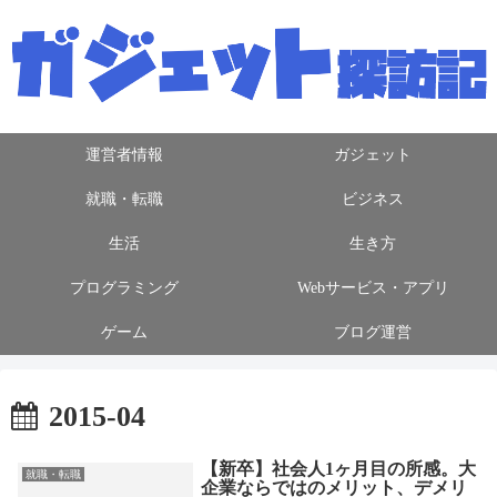
運営者情報
ガジェット
就職・転職
ビジネス
生活
生き方
プログラミング
Webサービス・アプリ
ゲーム
ブログ運営
2015-04
【新卒】社会人1ヶ月目の所感。大
就職・転職
企業ならではのメリット、デメリ