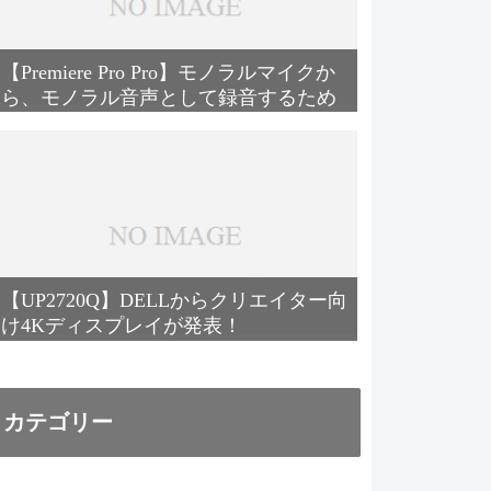
【Premiere Pro Pro】モノラルマイクか
ら、モノラル音声として録音するため
の設定方法
【UP2720Q】DELLからクリエイター向
け4Kディスプレイが発表！
カテゴリー