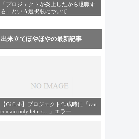
「プロジェクトが炎上したから退職す
る」という選択肢について
出来立てほやほやの最新記事
【GitLab】プロジェクト作成時に「can
contain only letters…」エラー