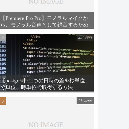
【Premiere Pro Pro】モノラルマイクか
ら、モノラル音声として録音するため
の設定方法
23 views
【postgres】二つの日時の差を秒単位、
分単位、時単位で取得する方法
23 views