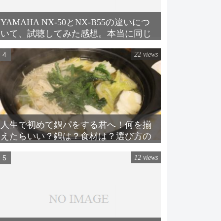
YAMAHA NX-50とNX-B55の違いにつ
いて、試聴してみた感想。本当に同じ
スピーカーか？
22 views
人生で初めて鍋パをする君へ！何を揃
えたらいい？鍋は？食材は？選び方の
コツも含めて、丁寧に解説してみる。
12 views