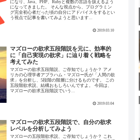
になり、Java、PHP、Rubyと複数の言語を扱えるよう
になってきました。 そんな視点から、プログラミン
グ完全初心者だった頃の自分にアドバイスをするとい
う視点で記事を書いてみようと思います...
2019.03.10
マズローの欲求五段階説を元に、効率的
に「自己実現の欲求」に辿り着く戦略を
考えてみた
マズローの欲求五段階説、ご存知でしょうか？ アメ
リカの心理学者アブラハム・マズロー氏が「人間の欲
求」を分析し、5段階の階層に分けるものです。 この
五段階欲求説、結構おもしろいんですよ。 今回は、
マズローの欲求五段階説でいう...
2019.03.04
マズローの欲求五段階説で、自分の欲求
レベルを分析してみよう
マズローの五段階欲求説、ご存知でしょうか？ これ