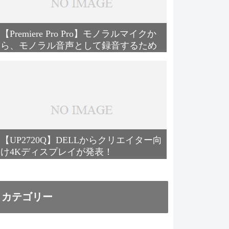
【Premiere Pro Pro】モノラルマイクか
ら、モノラル音声として録音するため
の設定方法
【UP2720Q】DELLからクリエイター向
け4Kディスプレイが発表！
カテゴリー