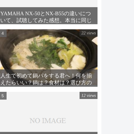
YAMAHA NX-50とNX-B55の違いにつ
いて、試聴してみた感想。本当に同じ
スピーカーか？
22 views
人生で初めて鍋パをする君へ！何を揃
えたらいい？鍋は？食材は？選び方の
コツも含めて、丁寧に解説してみる。
12 views