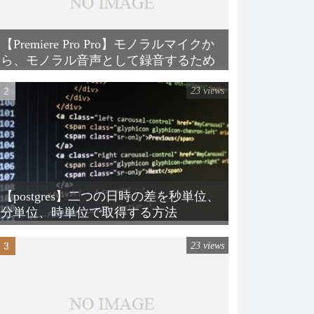
【Premiere Pro Pro】モノラルマイクか
ら、モノラル音声として録音するため
の設定方法
23 views
【postgres】二つの日時の差を秒単位、
分単位、時単位で取得する方法
23 views