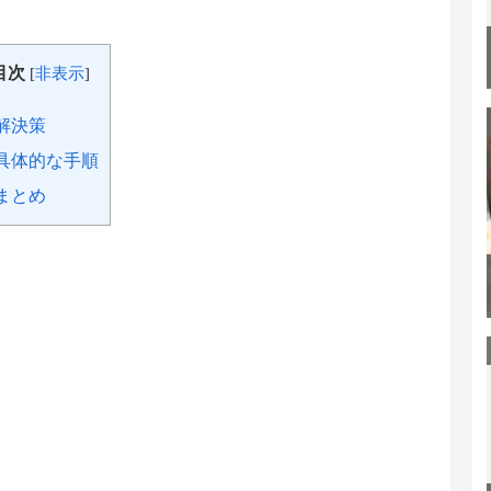
目次
[
非表示
]
解決策
具体的な手順
まとめ