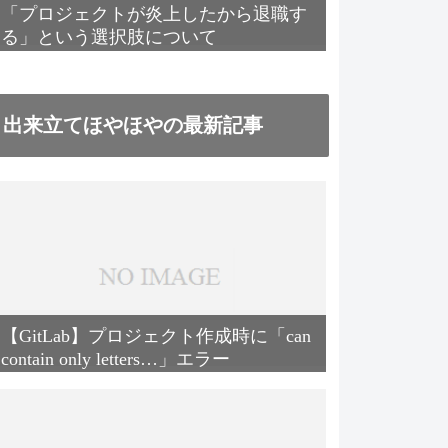
「プロジェクトが炎上したから退職す
る」という選択肢について
出来立てほやほやの最新記事
【GitLab】プロジェクト作成時に「can
contain only letters…」エラー