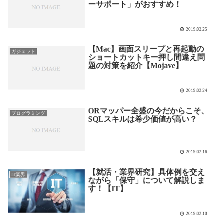
ーサポート」がおすすめ！
2019.02.25
【Mac】画面スリープと再起動の
ガジェット
ショートカットキー押し間違え問
題の対策を紹介【Mojave】
2019.02.24
ORマッパー全盛の今だからこそ、
プログラミング
SQLスキルは希少価値が高い？
2019.02.16
【就活・業界研究】具体例を交え
IT業界
ながら「保守」について解説しま
す！【IT】
2019.02.10