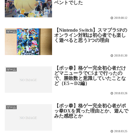
ベントでした
2019.08.12
【Nintendo Switch】スマブラSPの
ゲーム
オンライン対戦は初心者でも楽し
く遊べると思う3つの理由
2019.01.30
【ポッ拳】格ゲー完全初心者だけ
ゲーム
どマニューラでC5まで行ったの
で、勝敗数と意識していたことな
ど（E5～D2編）
2018.03.26
【ポッ拳】格ゲー完全初心者がポ
ゲーム
ッ拳DXを買った理由とか、遊んで
みた感想とか
2018.03.25