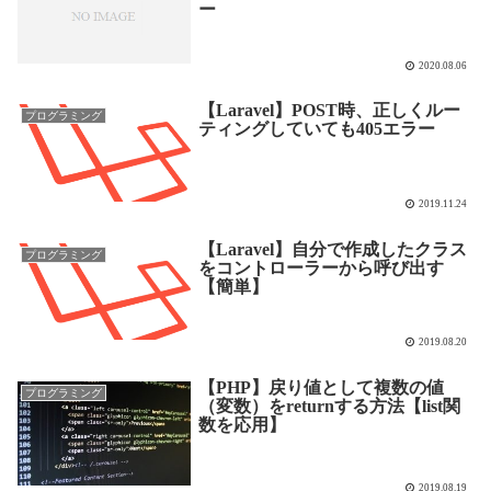
ー
2020.08.06
【Laravel】POST時、正しくルー
プログラミング
ティングしていても405エラー
2019.11.24
【Laravel】自分で作成したクラス
プログラミング
をコントローラーから呼び出す
【簡単】
2019.08.20
【PHP】戻り値として複数の値
プログラミング
（変数）をreturnする方法【list関
数を応用】
2019.08.19