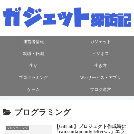
運営者情報
ガジェット
就職・転職
ビジネス
生活
生き方
プログラミング
Webサービス・アプリ
ゲーム
ブログ運営
プログラミング
【GitLab】プロジェクト作成時に
プログラミング
「can contain only letters…」エラ