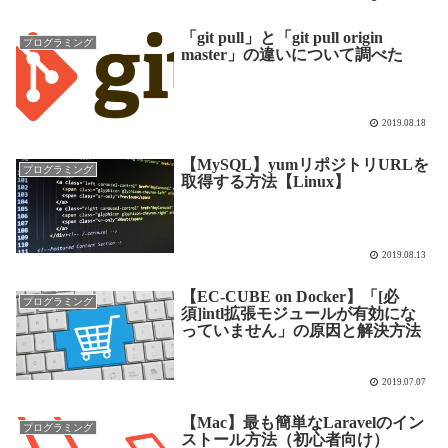
「git pull」と「git pull origin
プログラミング
master」の違いについて調べた
2019.08.18
【MySQL】yumリポジトリURLを
プログラミング
取得する方法【Linux】
2019.08.13
【EC-CUBE on Docker】「[必
プログラミング
須]intl拡張モジュールが有効にな
っていません」の原因と解決方法
2019.07.07
【Mac】最も簡単なLaravelのイン
プログラミング
ストール方法（初心者向け）